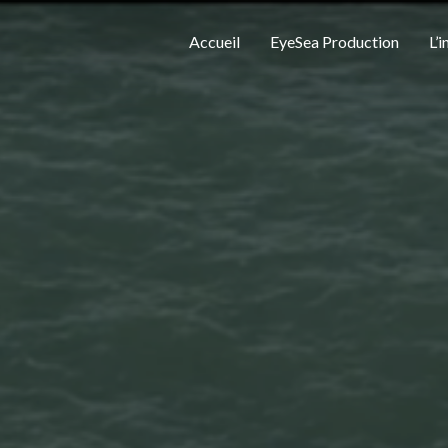
Accueil
EyeSea Production
L’i