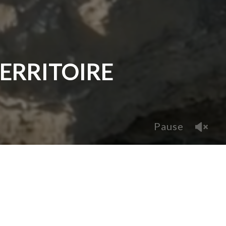
TERRITOIRE
Pause
DIRECTOR
Maxence Peyras
YEAR OF PRODUCTION